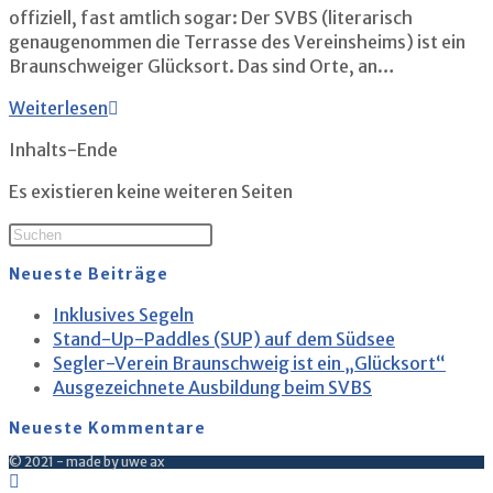
offiziell, fast amtlich sogar: Der SVBS (literarisch
genaugenommen die Terrasse des Vereinsheims) ist ein
Braunschweiger Glücksort. Das sind Orte, an…
Segler-
Weiterlesen
Verein
Inhalts-Ende
Braunschweig
ist
Es existieren keine weiteren Seiten
ein
„Glücksort“
Neueste Beiträge
Inklusives Segeln
Stand-Up-Paddles (SUP) auf dem Südsee
Segler-Verein Braunschweig ist ein „Glücksort“
Ausgezeichnete Ausbildung beim SVBS
Neueste Kommentare
© 2021 - made by uwe ax